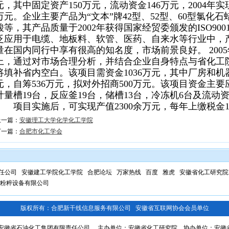
元，其中固定资产150万元，流动资金146万元，2004年实
万元。企业主要产品为“文本”牌42型、52型、60型氯化
酸等，其产品质量于2002年获得国家经贸委颁发的ISO900
泛应用于电缆、地板料、软管、医药、自来水等行业中，
量在国内同行中享有很高的知名度，市场前景良好。 200
上，通过对市场合理分析，并结合企业自身特点与省化工
将填补省内空白。该项目需资金1036万元，其中厂房和机器
元，自筹536万元，拟对外招商500万元。该项目资金主要
计量槽19台，反应釜19台，储槽13台，冷冻机6台及流动
项目实施后，可实现产值2300余万元，每年上缴税金1
上一篇：
安徽理工大学化学化工学院
下一篇：
合肥市化工学会
任公司
安徽建工学院化工学院
合肥论坛
万家热线
百度
雅虎
安徽省化工研究院
粉粹设备有限公司
版权所有：合肥新干线信息服务有限公司 安徽省互联网协会会员单位
安徽省石油化工集团有限责任公司 主办单位：安徽省化工研究院 协办单位：安